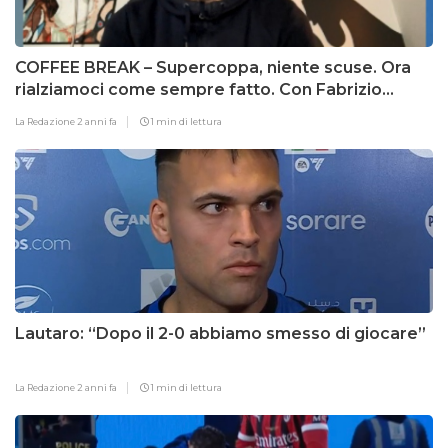
COFFEE BREAK – Supercoppa, niente scuse. Ora
rialziamoci come sempre fatto. Con Fabrizio
Biasin
La Redazione
2 anni fa
1 min di lettura
Lautaro: “Dopo il 2-0 abbiamo smesso di giocare”
La Redazione
2 anni fa
1 min di lettura