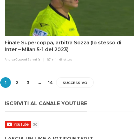
Finale Supercoppa, arbitra Sozza (lo stesso di
Inter – Milan 5-1 del 2023)
Andrea Gussoni
2 anni fa
1 min di lettura
1
2
3
…
14
SUCCESSIVO
ISCRIVITI AL CANALE YOUTUBE
LASCIA UN LIKE A IOTIFOINTER.IT