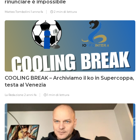
rinunciare è impossibile
Matteo Tombolini
1 anno fa
2 min di lettura
COOLING BREAK – Archiviamo il ko in Supercoppa,
testa al Venezia
La Redazione
2 anni fa
1 min di lettura