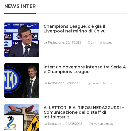
NEWS INTER
Champions League, c’è già il
Liverpool nel mirino di Chivu
La Redazione,
28/11/2025
2 min di lettura
Inter: un novembre intenso tra Serie A
e Champions League
La Redazione,
31/10/2025
3 min di lettura
AI LETTORI E AI TIFOSI NERAZZURRI –
Comunicazione dello staff di
Iotifointer.it
La Redazione,
29/08/2025
1 min di lettura