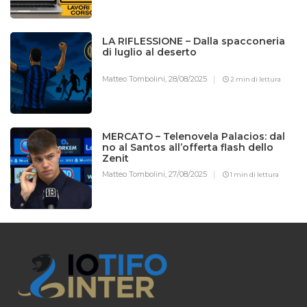
LA RIFLESSIONE – Dalla spacconeria
di luglio al deserto
Matteo Tombolini,
28/08/2025
2 min di lettura
MERCATO – Telenovela Palacios: dal
no al Santos all’offerta flash dello
Zenit
Matteo Tombolini,
27/08/2025
1 min di lettura