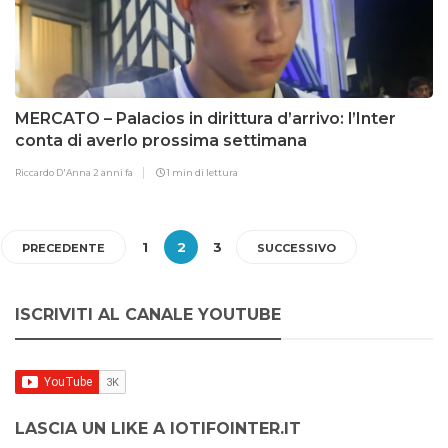
MERCATO – Palacios in dirittura d’arrivo: l’Inter
conta di averlo prossima settimana
Riccardo D'Anna
2 anni fa
1 min di lettura
1
2
3
PRECEDENTE
SUCCESSIVO
ISCRIVITI AL CANALE YOUTUBE
LASCIA UN LIKE A IOTIFOINTER.IT