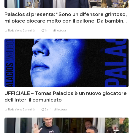
Palacios si presenta: “Sono un difensore grintoso,
mi piace giocare molto con il pallone. Da bambino
ho iniziato come attaccante”
La Redazione
2 anni fa
1 min di lettura
UFFICIALE – Tomas Palacios è un nuovo giocatore
dell’Inter: il comunicato
La Redazione
2 anni fa
2 min di lettura