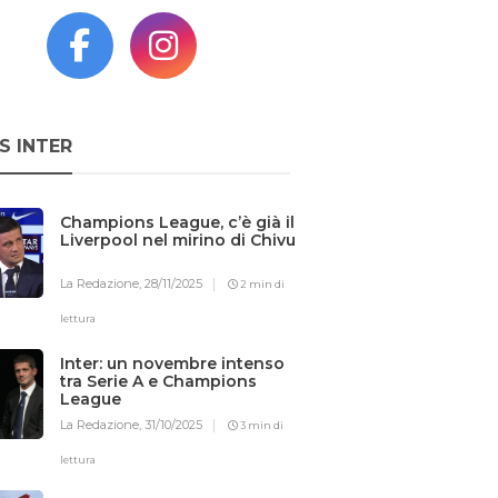
S INTER
Champions League, c’è già il
Liverpool nel mirino di Chivu
La Redazione,
28/11/2025
2 min di
lettura
Inter: un novembre intenso
tra Serie A e Champions
League
La Redazione,
31/10/2025
3 min di
lettura