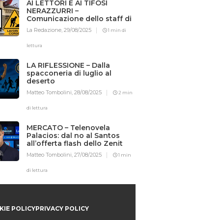
AI LETTORI E AI TIFOSI
NERAZZURRI –
Comunicazione dello staff di
Iotifointer.it
La Redazione,
29/08/2025
1 min di
lettura
LA RIFLESSIONE – Dalla
spacconeria di luglio al
deserto
Matteo Tombolini,
28/08/2025
2 min
di lettura
MERCATO – Telenovela
Palacios: dal no al Santos
all’offerta flash dello Zenit
Matteo Tombolini,
27/08/2025
1 min
di lettura
IE POLICY
PRIVACY POLICY