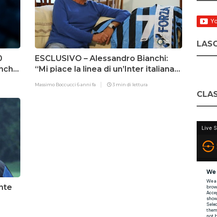
LASC
0
ESCLUSIVO – Alessandro Bianchi:
anche
“Mi piace la linea di un’Inter italiana”.
E svela un retroscena!
Massimo Boccucci
6 anni fa
3 min di lettura
CLAS
nte