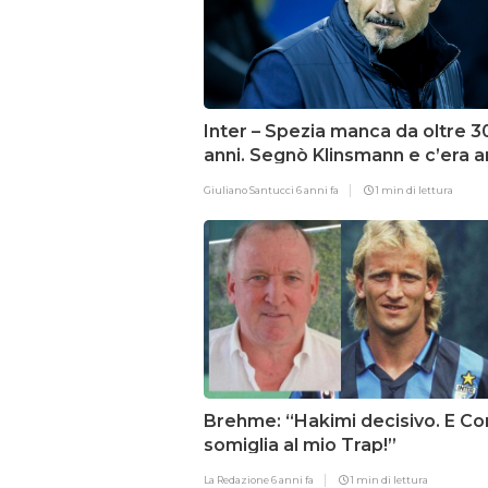
Inter – Spezia manca da oltre 3
anni. Segnò Klinsmann e c’era 
Spalletti
Giuliano Santucci
6 anni fa
1 min di lettura
Brehme: “Hakimi decisivo. E Co
somiglia al mio Trap!”
La Redazione
6 anni fa
1 min di lettura