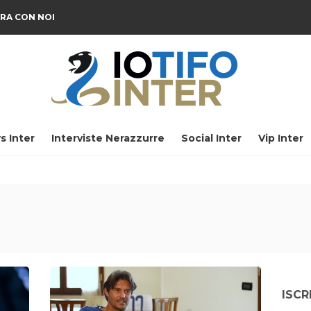
RA CON NOI
s Inter
Interviste Nerazzurre
Social Inter
Vip Inter
ISCR