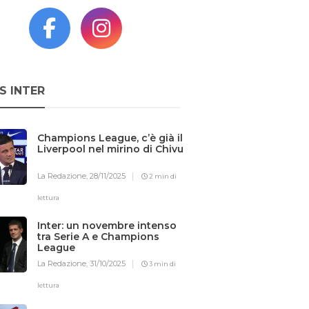
S INTER
Champions League, c’è già il
Liverpool nel mirino di Chivu
La Redazione,
28/11/2025
2 min di
lettura
Inter: un novembre intenso
tra Serie A e Champions
League
La Redazione,
31/10/2025
3 min di
lettura