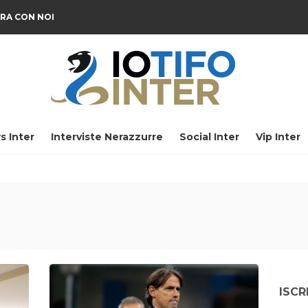
RA CON NOI
s Inter
Interviste Nerazzurre
Social Inter
Vip Inter
ISCR