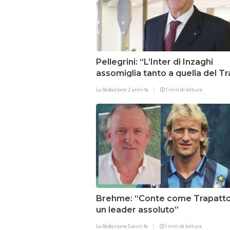
Pellegrini: “L’Inter di Inzaghi
assomiglia tanto a quella del T
La Redazione
2 anni fa
1 min di lettura
Brehme: “Conte come Trapatton
un leader assoluto”
La Redazione
5 anni fa
1 min di lettura