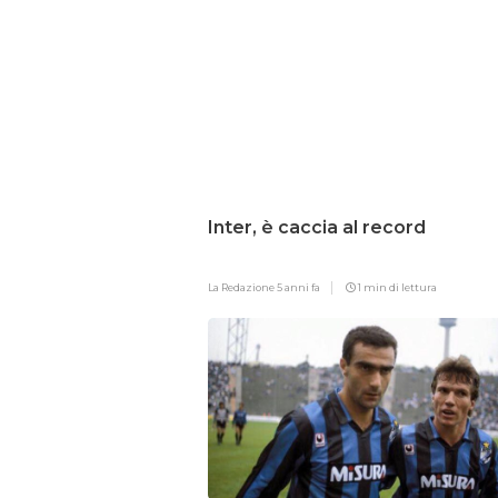
Inter, è caccia al record
La Redazione
5 anni fa
1 min di lettura