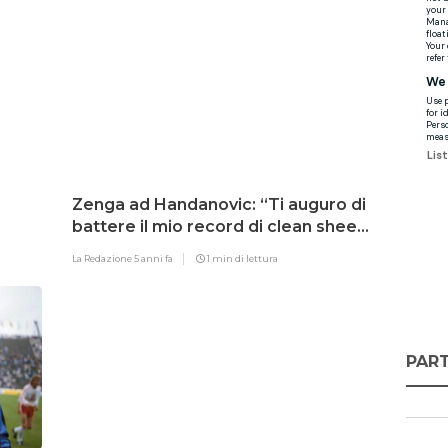
Zenga ad Handanovic: “Ti auguro di
battere il mio record di clean sheet
in Europa: 35 partite”
La Redazione
5 anni fa
1 min di lettura
PART