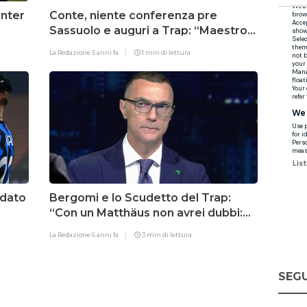
Inter
Conte, niente conferenza pre
Sassuolo e auguri a Trap: “Maestro
di vita”
La Redazione
5 anni fa
1 min di lettura
 dato
Bergomi e lo Scudetto del Trap:
“Con un Matthäus non avrei dubbi:
Inter prima”
La Redazione
6 anni fa
3 min di lettura
SEGU