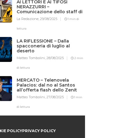
AI LETTORI E AI TIFOSI
NERAZZURRI –
Comunicazione dello staff di
Iotifointer.it
La Redazione,
29/08/2025
1 min di
lettura
LA RIFLESSIONE – Dalla
spacconeria di luglio al
deserto
Matteo Tombolini,
28/08/2025
2 min
di lettura
MERCATO – Telenovela
Palacios: dal no al Santos
all’offerta flash dello Zenit
Matteo Tombolini,
27/08/2025
1 min
di lettura
IE POLICY
PRIVACY POLICY