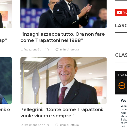
LASC
“Inzaghi azzecca tutto. Ora non fare
rap”
come Trapattoni nel 1988”
La Redazione
3 anni fa
1 min di lettura
CLAS
i: è
Pellegrini: “Conte come Trapattoni:
vuole vincere sempre”
La Redazione
5 anni fa
1 min di lettura