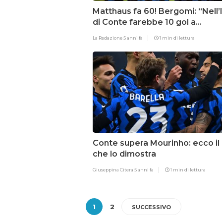
Matthaus fa 60! Bergomi: “Nell’
di Conte farebbe 10 gol a
campionato”
La Redazione
5 anni fa
1 min di lettura
Conte supera Mourinho: ecco il
che lo dimostra
Giuseppina Citera
5 anni fa
1 min di lettura
1
2
SUCCESSIVO