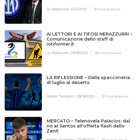
La Redazione,
31/10/2025
3 min di lettura
AI LETTORI E AI TIFOSI NERAZZURRI –
Comunicazione dello staff di
Iotifointer.it
La Redazione,
29/08/2025
1 min di lettura
LA RIFLESSIONE – Dalla spacconeria
di luglio al deserto
Matteo Tombolini,
28/08/2025
2 min di lettura
MERCATO – Telenovela Palacios: dal
no al Santos all’offerta flash dello
Zenit
Matteo Tombolini,
27/08/2025
1 min di lettura