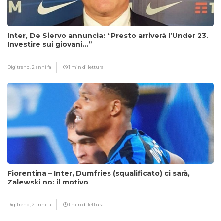
Inter, De Siervo annuncia: “Presto arriverà l’Under 23.
Investire sui giovani…”
Digitrend,
2 anni fa
1 min di lettura
Fiorentina – Inter, Dumfries (squalificato) ci sarà,
Zalewski no: il motivo
Digitrend,
2 anni fa
1 min di lettura