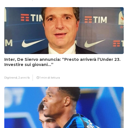
Inter, De Siervo annuncia: “Presto arriverà l’Under 23.
Investire sui giovani…”
Digitrend,
2 anni fa
1 min di lettura