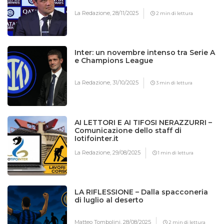
La Redazione,
28/11/2025
2 min di lettura
Inter: un novembre intenso tra Serie A
e Champions League
La Redazione,
31/10/2025
3 min di lettura
AI LETTORI E AI TIFOSI NERAZZURRI –
Comunicazione dello staff di
Iotifointer.it
La Redazione,
29/08/2025
1 min di lettura
LA RIFLESSIONE – Dalla spacconeria
di luglio al deserto
Matteo Tombolini,
28/08/2025
2 min di lettura