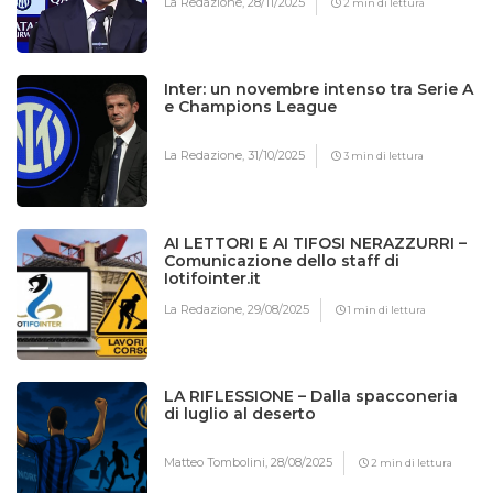
La Redazione,
28/11/2025
2 min di lettura
Inter: un novembre intenso tra Serie A
e Champions League
La Redazione,
31/10/2025
3 min di lettura
AI LETTORI E AI TIFOSI NERAZZURRI –
Comunicazione dello staff di
Iotifointer.it
La Redazione,
29/08/2025
1 min di lettura
LA RIFLESSIONE – Dalla spacconeria
di luglio al deserto
Matteo Tombolini,
28/08/2025
2 min di lettura