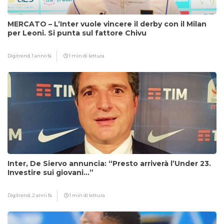
MERCATO – L’Inter vuole vincere il derby con il Milan
per Leoni. Si punta sul fattore Chivu
Digitrend,
1 anno fa
1 min di lettura
Inter, De Siervo annuncia: “Presto arriverà l’Under 23.
Investire sui giovani…”
Digitrend,
2 anni fa
1 min di lettura