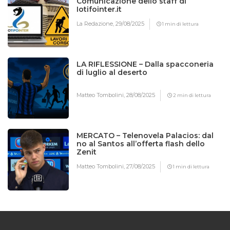
Comunicazione dello staff di
Iotifointer.it
La Redazione,
29/08/2025
1 min di lettura
LA RIFLESSIONE – Dalla spacconeria
di luglio al deserto
Matteo Tombolini,
28/08/2025
2 min di lettura
MERCATO – Telenovela Palacios: dal
no al Santos all’offerta flash dello
Zenit
Matteo Tombolini,
27/08/2025
1 min di lettura