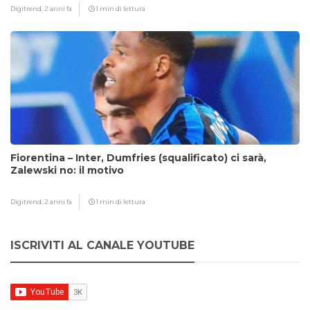
Digitrend,
2 anni fa
1 min di lettura
Fiorentina – Inter, Dumfries (squalificato) ci sarà,
Zalewski no: il motivo
Digitrend,
2 anni fa
1 min di lettura
ISCRIVITI AL CANALE YOUTUBE