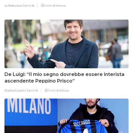
La Redazione
3 anni fa
1 min di lettura
De Luigi: “Il mio segno dovrebbe essere interista
ascendente Peppino Prisco”
Andrea Gussoni
3 anni fa
1 min di lettura