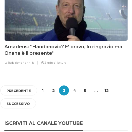
Amadeus: “Handanovic? E’ bravo, lo ringrazio ma
Onana è il presente”
La Redazione
4 anni fa
2 min di lettura
1
2
3
4
5
…
12
PRECEDENTE
SUCCESSIVO
ISCRIVITI AL CANALE YOUTUBE