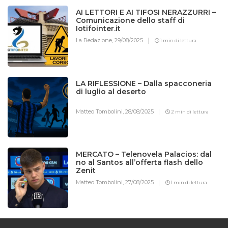
AI LETTORI E AI TIFOSI NERAZZURRI –
Comunicazione dello staff di
Iotifointer.it
La Redazione,
29/08/2025
1 min di lettura
LA RIFLESSIONE – Dalla spacconeria
di luglio al deserto
Matteo Tombolini,
28/08/2025
2 min di lettura
MERCATO – Telenovela Palacios: dal
no al Santos all’offerta flash dello
Zenit
Matteo Tombolini,
27/08/2025
1 min di lettura