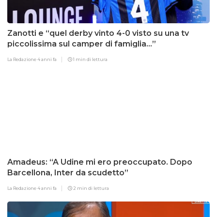
Zanotti e “quel derby vinto 4-0 visto su una tv
piccolissima sul camper di famiglia…”
La Redazione
4 anni fa
1 min di lettura
Amadeus: “A Udine mi ero preoccupato. Dopo
Barcellona, Inter da scudetto”
La Redazione
4 anni fa
2 min di lettura