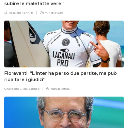
subire le malefatte vere”
La Redazione
4 anni fa
1 min di lettura
Fioravanti: “L’Inter ha perso due partite, ma può
ribaltare i giudizi”
Giuseppina Citera
4 anni fa
1 min di lettura