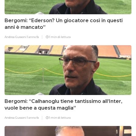
Bergomi: “Ederson? Un giocatore così in questi
anni è mancato”
Andrea Gussoni
1 anno fa
1 min di lettura
Bergomi: “Calhanoglu tiene tantissimo all’Inter,
vuole bene a questa maglia”
Andrea Gussoni
1 anno fa
1 min di lettura