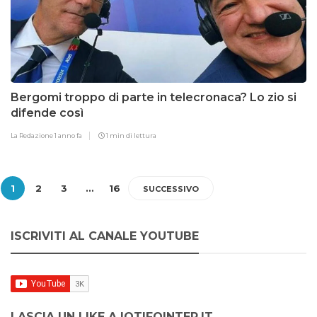
Bergomi troppo di parte in telecronaca? Lo zio si
difende così
La Redazione
1 anno fa
1 min di lettura
1
2
3
…
16
SUCCESSIVO
ISCRIVITI AL CANALE YOUTUBE
LASCIA UN LIKE A IOTIFOINTER.IT