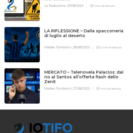
La Redazione,
29/08/2025
1 min di lettura
LA RIFLESSIONE – Dalla spacconeria
di luglio al deserto
Matteo Tombolini,
28/08/2025
2 min di lettura
MERCATO – Telenovela Palacios: dal
no al Santos all’offerta flash dello
Zenit
Matteo Tombolini,
27/08/2025
1 min di lettura