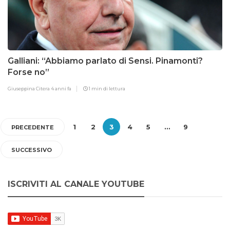
Galliani: “Abbiamo parlato di Sensi. Pinamonti?
Forse no”
Giuseppina Citera
4 anni fa
1 min di lettura
1
2
3
4
5
…
9
PRECEDENTE
SUCCESSIVO
ISCRIVITI AL CANALE YOUTUBE