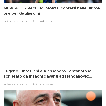
MERCATO – Pedullà: “Monza, contatti nelle ultime
ore per Gagliardini”
La Redazione
4 anni fa
1 min di lettura
Lugano – Inter, chi è Alessandro Fontanarosa
schierato da Inzaghi davanti ad Handanovic:
“Emozionato, ma non è successo nulla”
La Redazione
4 anni fa
2 min di lettura