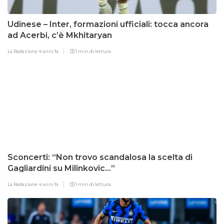
Udinese – Inter, formazioni ufficiali: tocca ancora
ad Acerbi, c’è Mkhitaryan
La Redazione
4 anni fa
1 min di lettura
Sconcerti: “Non trovo scandalosa la scelta di
Gagliardini su Milinkovic…”
La Redazione
4 anni fa
1 min di lettura