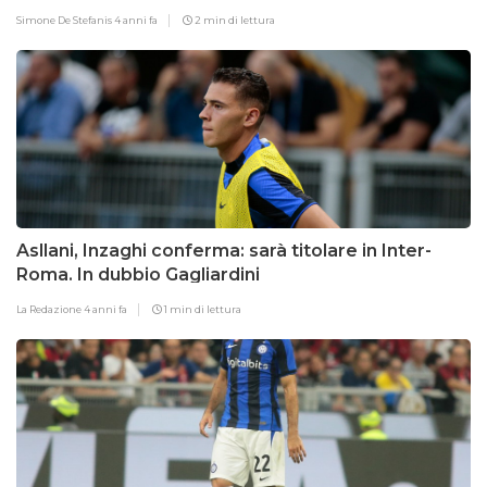
Simone De Stefanis
4 anni fa
2 min di lettura
Asllani, Inzaghi conferma: sarà titolare in Inter-
Roma. In dubbio Gagliardini
La Redazione
4 anni fa
1 min di lettura