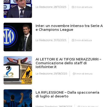
La Redazione,
28/11/2025
2 min di lettura
Inter: un novembre intenso tra Serie A
e Champions League
La Redazione,
31/10/2025
3 min di lettura
AI LETTORI E AI TIFOSI NERAZZURRI –
Comunicazione dello staff di
Iotifointer.it
La Redazione,
29/08/2025
1 min di lettura
LA RIFLESSIONE – Dalla spacconeria
di luglio al deserto
Matteo Tombolini,
28/08/2025
2 min di lettura