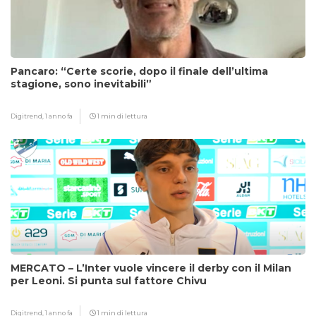
Pancaro: “Certe scorie, dopo il finale dell’ultima
stagione, sono inevitabili”
Digitrend,
1 anno fa
1 min di lettura
MERCATO – L’Inter vuole vincere il derby con il Milan
per Leoni. Si punta sul fattore Chivu
Digitrend,
1 anno fa
1 min di lettura