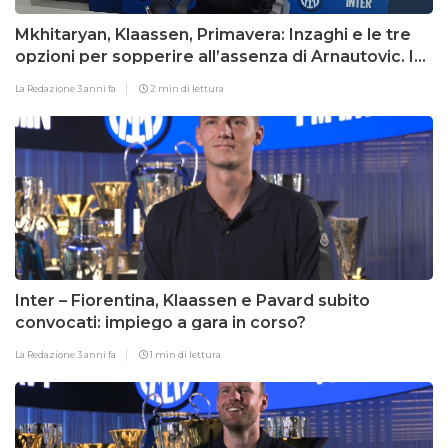
Mkhitaryan, Klaassen, Primavera: Inzaghi e le tre
opzioni per sopperire all’assenza di Arnautovic. I
dettagli
La Redazione
3 anni fa
2 min di lettura
Inter – Fiorentina, Klaassen e Pavard subito
convocati: impiego a gara in corso?
La Redazione
3 anni fa
1 min di lettura