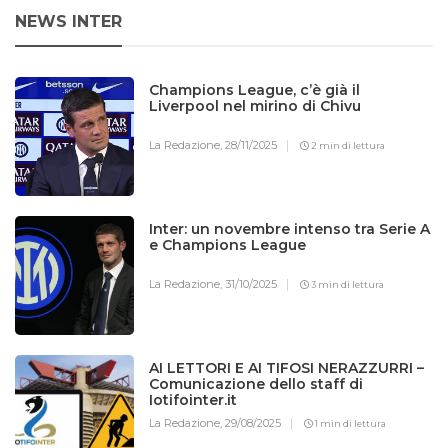
NEWS INTER
Champions League, c’è già il
Liverpool nel mirino di Chivu
La Redazione,
28/11/2025
2 min di lettura
Inter: un novembre intenso tra Serie A
e Champions League
La Redazione,
31/10/2025
3 min di lettura
AI LETTORI E AI TIFOSI NERAZZURRI –
Comunicazione dello staff di
Iotifointer.it
La Redazione,
29/08/2025
1 min di lettura