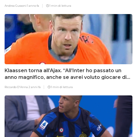
Andrea Gussoni
1 anno fa
1 min di lettura
Klaassen torna all’Ajax. “All’Inter ho passato un
anno magnifico, anche se avrei voluto giocare di
più”
Riccardo D'Anna
2 anni fa
1 min di lettura