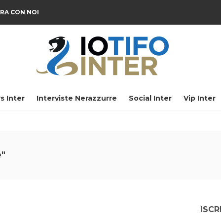
RA CON NOI
s Inter
Interviste Nerazzurre
Social Inter
Vip Inter
e"
ISCR