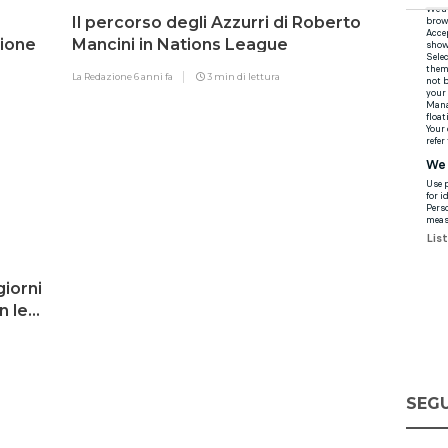
Il percorso degli Azzurri di Roberto
zione
Mancini in Nations League
La Redazione
6 anni fa
3 min di lettura
giorni
n le
SEGU