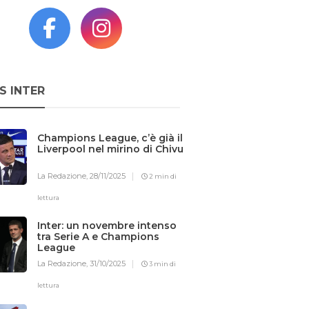
S INTER
Champions League, c’è già il
Liverpool nel mirino di Chivu
La Redazione,
28/11/2025
2 min di
lettura
Inter: un novembre intenso
tra Serie A e Champions
League
La Redazione,
31/10/2025
3 min di
lettura