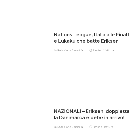
Nations League, Italia alle Final
e Lukaku che batte Eriksen
La Redazione
6 anni fa
2 min di lettura
NAZIONALI – Eriksen, doppiett
la Danimarca e bebè in arrivo!
La Redazione
6 anni fa
1 min di lettura