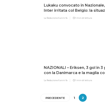
Lukaku convocato in Nazionale,
Inter irritata col Belgio: la situa
La Redazione
6 anni fa
1 min di lettura
NAZIONALI – Eriksen, 3 gol in 3 
con la Danimarca e la maglia co
100 presenze!
La Redazione
6 anni fa
1 min di lettura
1
2
PRECEDENTE