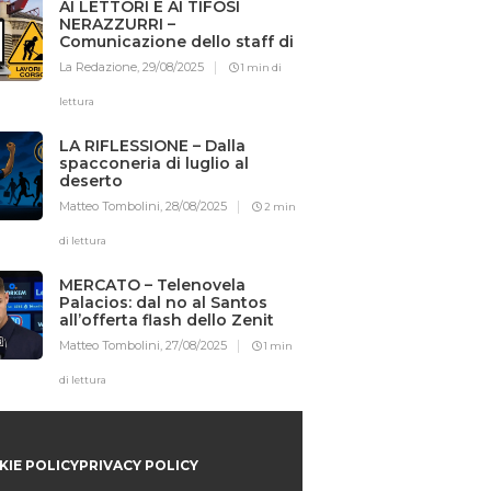
AI LETTORI E AI TIFOSI
NERAZZURRI –
Comunicazione dello staff di
Iotifointer.it
La Redazione,
29/08/2025
1 min di
lettura
LA RIFLESSIONE – Dalla
spacconeria di luglio al
deserto
Matteo Tombolini,
28/08/2025
2 min
di lettura
MERCATO – Telenovela
Palacios: dal no al Santos
all’offerta flash dello Zenit
Matteo Tombolini,
27/08/2025
1 min
di lettura
IE POLICY
PRIVACY POLICY