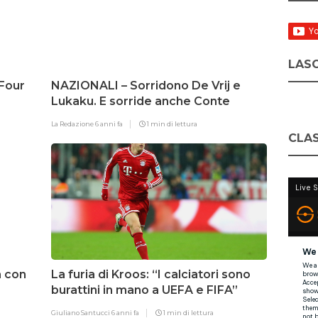
LASC
 Four
NAZIONALI – Sorridono De Vrij e
Lukaku. E sorride anche Conte
La Redazione
6 anni fa
1 min di lettura
CLAS
a con
La furia di Kroos: “I calciatori sono
burattini in mano a UEFA e FIFA”
Giuliano Santucci
6 anni fa
1 min di lettura