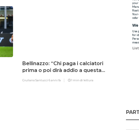
a
Bellinazzo: “Chi paga i calciatori
prima o poi dirà addio a questa
UEFA”
Giuliano Santucci
6 anni fa
1 min di lettura
PART