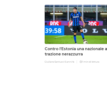
Contro l’Estonia una nazionale 
trazione nerazzurra
Giuliano Santucci
6 anni fa
1 min di lettura