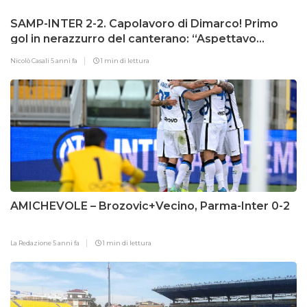
SAMP-INTER 2-2. Capolavoro di Dimarco! Primo
gol in nerazzurro del canterano: “Aspettavo
questo momento da quando avevo 5 anni”
Nicolò Casali
5 anni fa
1 min di lettura
AMICHEVOLE – Brozovic+Vecino, Parma-Inter 0-2
La Redazione
5 anni fa
1 min di lettura