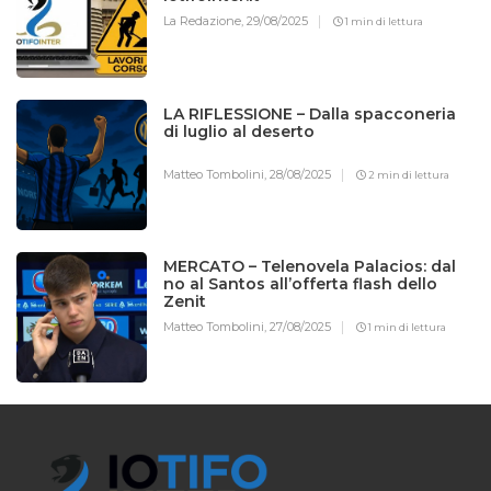
La Redazione,
29/08/2025
1 min di lettura
LA RIFLESSIONE – Dalla spacconeria
di luglio al deserto
Matteo Tombolini,
28/08/2025
2 min di lettura
MERCATO – Telenovela Palacios: dal
no al Santos all’offerta flash dello
Zenit
Matteo Tombolini,
27/08/2025
1 min di lettura