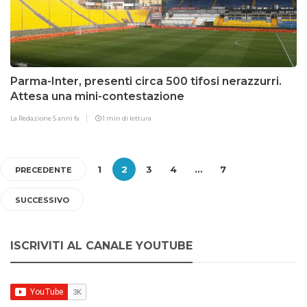
Parma-Inter, presenti circa 500 tifosi nerazzurri.
Attesa una mini-contestazione
La Redazione
5 anni fa
1 min di lettura
1
2
3
4
…
7
PRECEDENTE
SUCCESSIVO
ISCRIVITI AL CANALE YOUTUBE